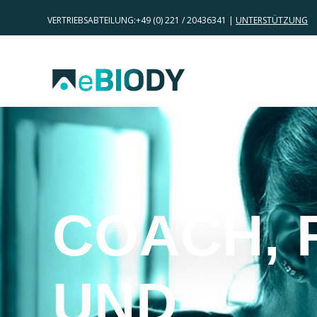
VERTRIEBSABTEILUNG:
+49 (0) 221 / 20436341 |
UNTERSTÜTZUNG
COACH, 
UND