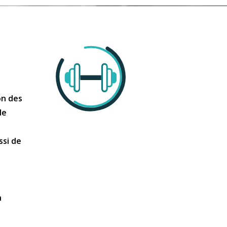
on des
de
ssi de
n